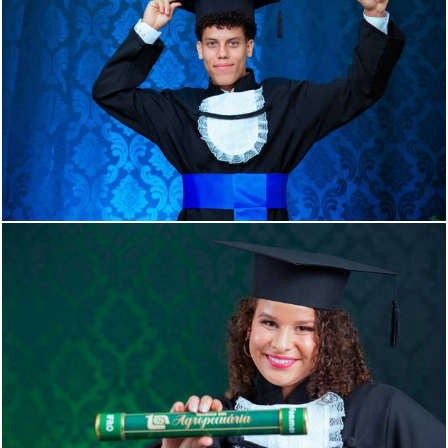
768
0
696
0