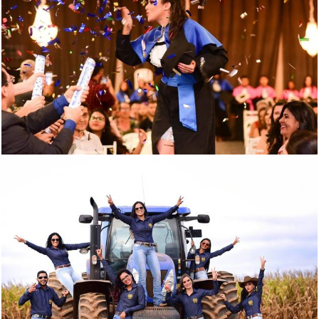
846
0
573
0