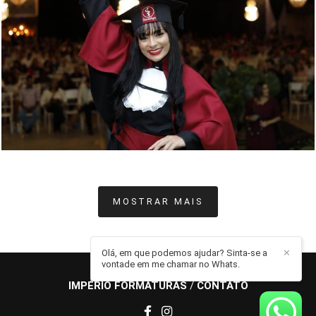
713
0
MOSTRAR MAIS
Olá, em que podemos ajudar? Sinta-se a
✕
vontade em me chamar no Whats.
IMPÉRIO FORMATURAS
/
CONTATO